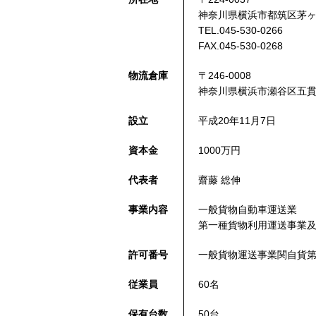
神奈川県横浜市都筑区茅ヶ崎
TEL.045-530-0266
FAX.045-530-0268
物流倉庫
〒246-0008
神奈川県横浜市瀬谷区五貫目
設立
平成20年11月7日
資本金
1000万円
代表者
齋藤 総伸
事業内容
一般貨物自動車運送業
第一種貨物利用運送事業
許可番号
一般貨物運送事業関自貨第
従業員
60名
保有台数
50台